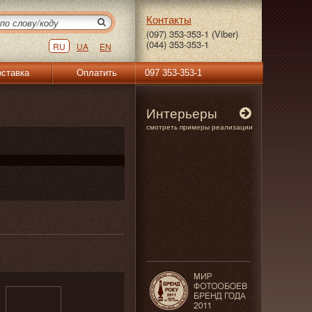
Контакты
(097) 353-353-1 (Viber)
(044) 353-353-1
RU
UA
EN
ставка
Оплатить
097 353-353-1
Интерьеры
смотреть примеры реализации