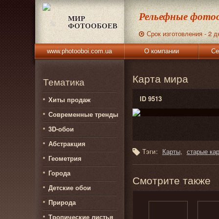
Рельефные фотоо
МИР
ФОТООБОЕВ
Срок изготовления - 2 д
www.photooboi.com.ua
О компании
Се
Карта мира
Тематика
ID 9513
Хиты продаж
Современные тренды
3D-обои
Абстракция
Тэги:
Карты
старые ка
Геометрия
Города
Смотрите также
Детские обои
Природа
Тропические листья