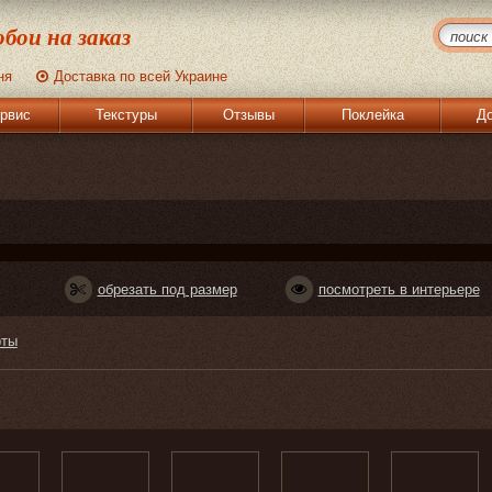
бои на заказ
ня
Доставка по всей Украине
рвис
Текстуры
Отзывы
Поклейка
До
обрезать под размер
посмотреть в интерьере
рты