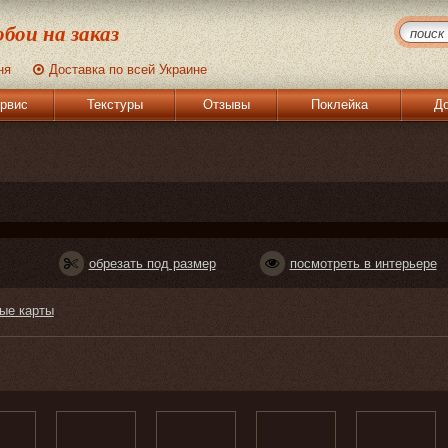
бои на заказ
ня
Доставка по всей Украине
рвис
Текстуры
Отзывы
Поклейка
До
обрезать под размер
посмотреть в интерьере
ые карты