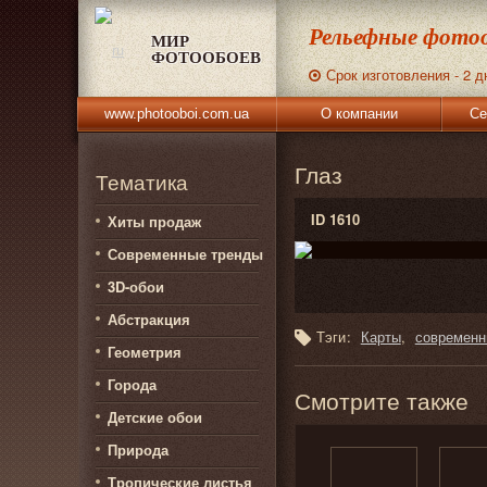
Рельефные фотоо
МИР
ФОТООБОЕВ
Срок изготовления - 2 д
www.photooboi.com.ua
О компании
Се
Глаз
Тематика
ID 1610
Хиты продаж
Современные тренды
3D-обои
Абстракция
Тэги:
Карты
современн
Геометрия
Города
Смотрите также
Детские обои
Природа
Тропические листья