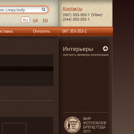
Контакты
(097) 353-353-1 (Viber)
(044) 353-353-1
RU
UA
EN
ставка
Оплатить
097 353-353-1
Интерьеры
смотреть примеры реализации