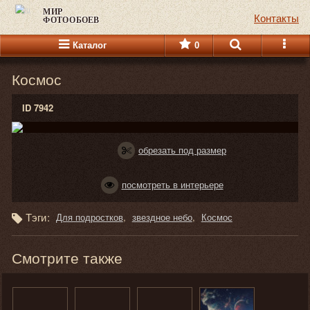
МИР
Контакты
ФОТООБОЕВ
Каталог
0
Космос
ID 7942
обрезать под размер
посмотреть в интерьере
Тэги:
Для подростков
звездное небо
Космос
Смотрите также