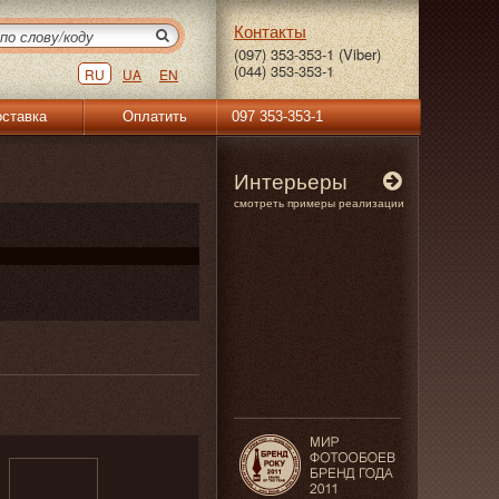
Контакты
(097) 353-353-1 (Viber)
(044) 353-353-1
RU
UA
EN
ставка
Оплатить
097 353-353-1
Интерьеры
смотреть примеры реализации