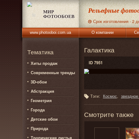
Рельефные фотоо
МИР
ФОТООБОЕВ
Срок изготовления - 2 д
www.photooboi.com.ua
О компании
Се
Галактика
Тематика
ID 7951
Хиты продаж
Современные тренды
3D-обои
Абстракция
Тэги:
Космос
звездное
Геометрия
Города
Смотрите также
Детские обои
Природа
Тропические листья