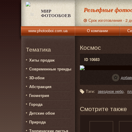
Рельефные фотоо
МИР
ФОТООБОЕВ
Срок изготовления - 2 д
www.photooboi.com.ua
О компании
Се
Космос
Тематика
ID 10683
Хиты продаж
Современные тренды
добав
3D-обои
Абстракция
Тэги:
звездное небо
пл
Геометрия
Города
Смотрите также
Детские обои
Природа
Тропические листья