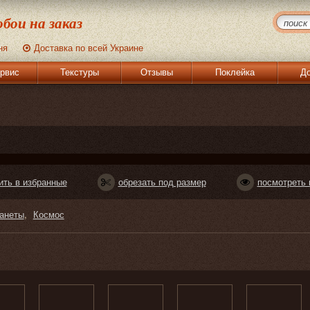
бои на заказ
ня
Доставка по всей Украине
рвис
Текстуры
Отзывы
Поклейка
До
ить в избранные
обрезать под размер
посмотреть 
анеты
Космос