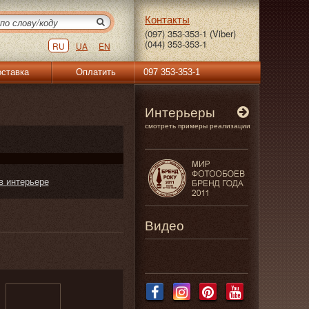
Контакты
(097) 353-353-1 (Viber)
(044) 353-353-1
RU
UA
EN
ставка
Оплатить
097 353-353-1
Интерьеры
смотреть примеры реализации
в интерьере
Видео