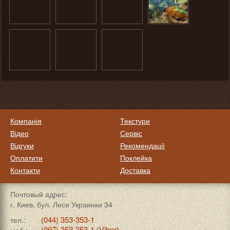
Компанія
Текстури
Відео
Сервіс
Відгуки
Рекомендації
Оплатити
Поклейка
Контакти
Доставка
Почтовый адрес:
г. Киев, бул. Леси Украинки 34
(044) 353-353-1
тел.:
(097) 353-353-1 (Viber)