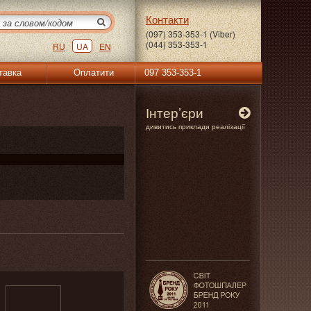
Контакти
(097) 353-353-1 (Viber)
(044) 353-353-1
RU
UA
EN
тавка
Оплатити
097 353-353-1
Інтер’єри
дивитись приклади реалізації