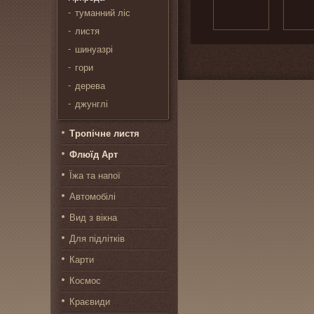
туманний ліс
листя
шинуазрі
гори
дерева
джунглі
Тропічне листя
Флюїд Арт
Їжа та напої
Автомобілі
Вид з вікна
Для підлітків
Карти
Космос
Краєвиди