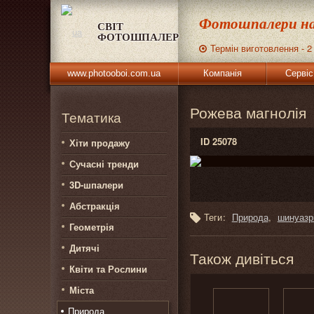
Фотошпалери на
СВІТ
ФОТОШПАЛЕР
Термін виготовлення - 2
www.photooboi.com.ua
Компанія
Сервіс
Рожева магнолія
Тематика
ID 25078
Хіти продажу
Сучасні тренди
3D-шпалери
Абстракція
Теги:
Природа
шинуазр
Геометрія
Дитячі
Також дивіться
Квіти та Рослини
Міста
Природа