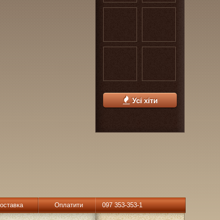
Усі хіти
оставка
Оплатити
097 353-353-1