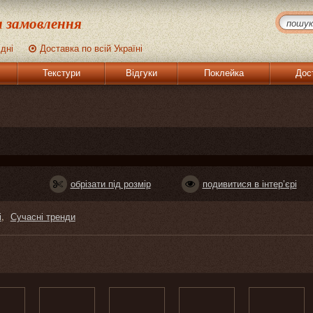
 замовлення
 дні
Доставка по всій Україні
Текстури
Відгуки
Поклейка
Дос
обрізати під розмір
подивитися в інтер’єрі
і
Сучасні тренди