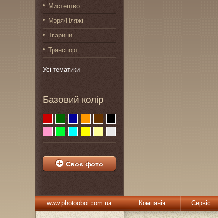
Мистецтво
Моря/Пляжі
Тварини
Транспорт
Усі тематики
Базовий колір
Своє фото
www.photooboi.com.ua
Компанія
Сервіс