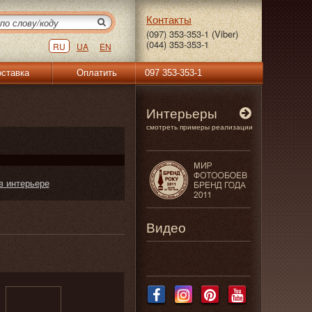
Контакты
(097) 353-353-1 (Viber)
(044) 353-353-1
RU
UA
EN
ставка
Оплатить
097 353-353-1
Интерьеры
смотреть примеры реализации
в интерьере
Видео