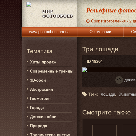
Рельефные фотоо
МИР
ФОТООБОЕВ
Срок изготовления - 2 д
www.photooboi.com.ua
О компании
Се
Три лошади
Тематика
ID 19264
Хиты продаж
Современные тренды
добав
3D-обои
Абстракция
Тэги:
лошади
Животны
Геометрия
Города
Смотрите также
Детские обои
Природа
Тропические листья