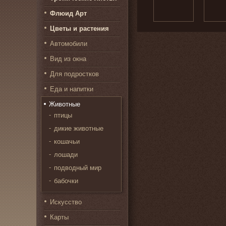
Флюид Арт
Цветы и растения
Автомобили
Вид из окна
Для подростков
Еда и напитки
Животные
птицы
дикие животные
кошачьи
лошади
подводный мир
бабочки
Искусство
Карты