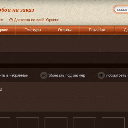
бои на заказ
ня
Доставка по всей Украине
рвис
Текстуры
Отзывы
Поклейка
До
ить в избранные
обрезать под размер
посмотреть 
е