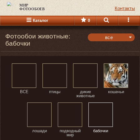
МИР
Контакты
ФОТООБОЕВ
Каталог
0
Фотообои животные:
все
бабочки
панорамные
горизонтальные
вертикальные
все
ВСЕ
птицы
дикие
кошачьи
животные
лошади
подводный
бабочки
мир