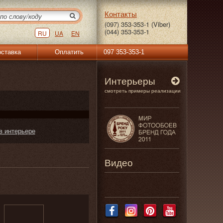
Контакты
(097) 353-353-1 (Viber)
(044) 353-353-1
RU
UA
EN
ставка
Оплатить
097 353-353-1
Интерьеры
смотреть примеры реализации
в интерьере
Видео