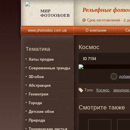
Рельефные фотоо
МИР
ФОТООБОЕВ
Срок изготовления - 2 д
www.photooboi.com.ua
О компании
Се
Космос
Тематика
ID 7154
Хиты продаж
Современные тренды
добав
3D-обои
Абстракция
Тэги:
Космос
звездное
Геометрия
Города
Смотрите также
Детские обои
Природа
Тропические листья