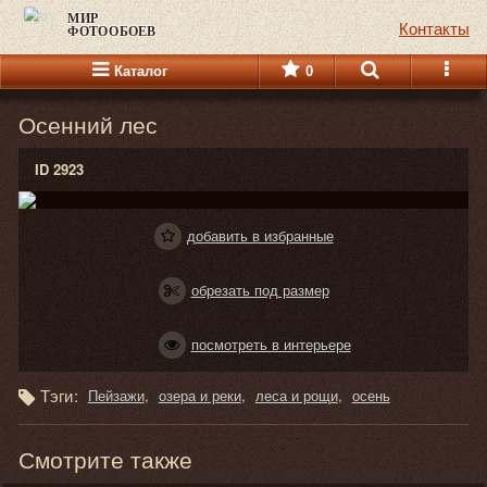
МИР
Контакты
ФОТООБОЕВ
Каталог
0
Осенний лес
ID 2923
добавить в избранные
обрезать под размер
посмотреть в интерьере
Тэги:
Пейзажи
озера и реки
леса и рощи
осень
Смотрите также