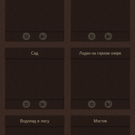
Сад
Лодки на горном озере
Водопад в лесу
Мостик