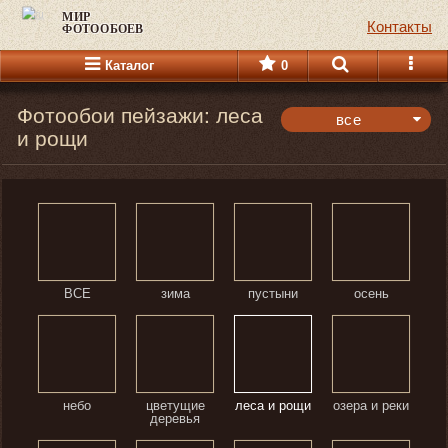
МИР
Контакты
ФОТООБОЕВ
Каталог
0
Фотообои пейзажи: леса
все
и рощи
панорамные
горизонтальные
вертикальные
все
ВСЕ
зима
пустыни
осень
небо
цветущие
леса и рощи
озера и реки
деревья