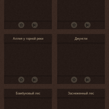
Аллея у горной реки
Джунгли
Бамбуковый лес
Заснеженный лес