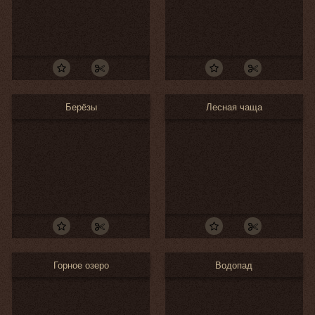
Берёзы
Лесная чаща
Горное озеро
Водопад