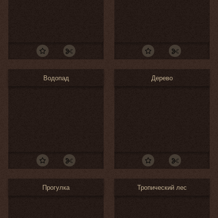
Водопад
Дерево
Прогулка
Тропический лес