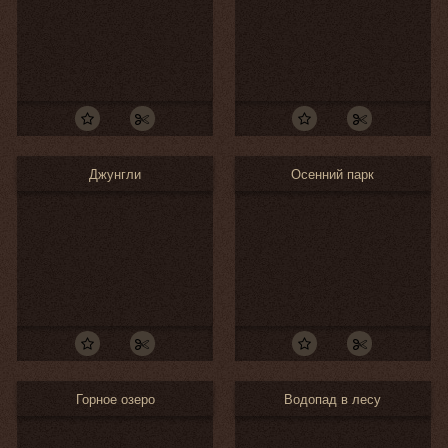
Джунгли
Осенний парк
Горное озеро
Водопад в лесу