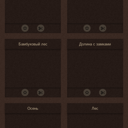
Бамбуковый лес
Долина с замками
Осень
Лес