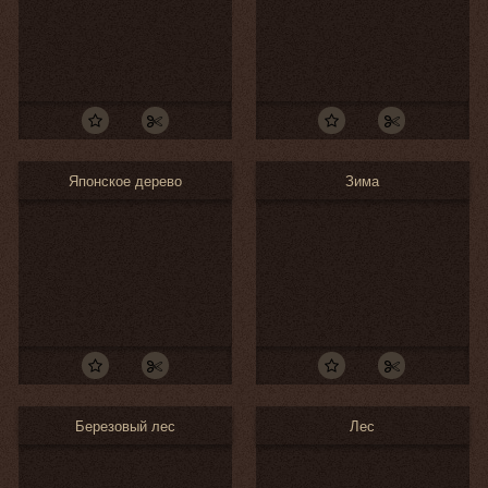
Японское дерево
Зима
Березовый лес
Лес