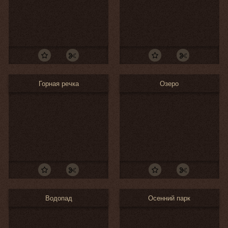
Горная речка
Озеро
Водопад
Осенний парк