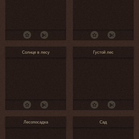
Солнце в лесу
Густой лес
Лесопосадка
Сад