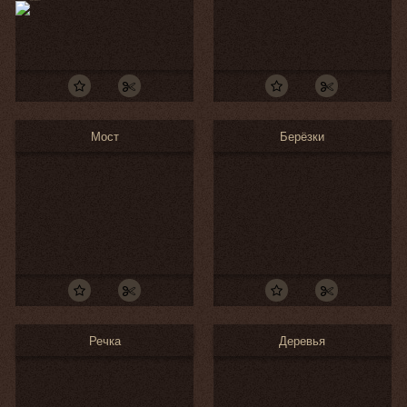
Мост
Берёзки
Речка
Деревья