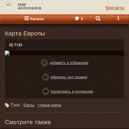
МИР
Контакты
ФОТООБОЕВ
Каталог
0
Карта Европы
ID 7143
добавить в избранные
обрезать под размер
посмотреть в интерьере
Тэги:
Карты
старые карты
Смотрите также