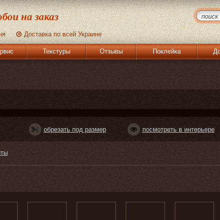
бои на заказ
ня
Доставка по всей Украине
рвис
Текстуры
Отзывы
Поклейка
До
обрезать под размер
посмотреть в интерьере
рты