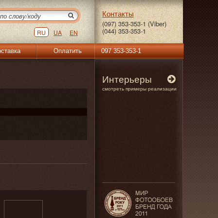
Контакты
(097) 353-353-1 (Viber)
(044) 353-353-1
RU
UA
EN
ставка
Оплатить
097 353-353-1
Интерьеры
смотреть примеры реализации