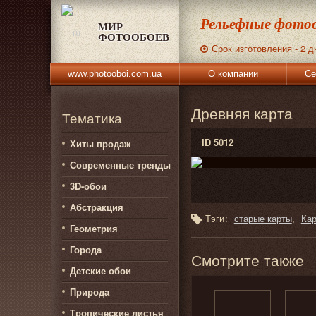
Рельефные фотоо
МИР
ФОТООБОЕВ
Срок изготовления - 2 д
www.photooboi.com.ua
О компании
Се
Древняя карта
Тематика
ID 5012
Хиты продаж
Современные тренды
3D-обои
Абстракция
Тэги:
старые карты
Ка
Геометрия
Города
Смотрите также
Детские обои
Природа
Тропические листья