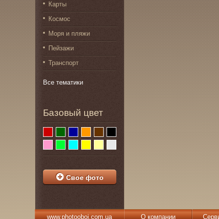
Карты
Космос
Моря и пляжи
Пейзажи
Транспорт
Все тематики
Базовый цвет
Свое фото
www.photooboi.com.ua
О компании
Серв