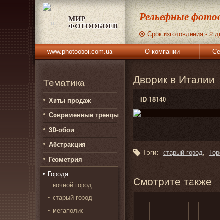
Рельефные фотоо
МИР
ФОТООБОЕВ
Срок изготовления - 2 д
www.photooboi.com.ua
О компании
Се
Дворик в Италии
Тематика
ID 18140
Хиты продаж
Современные тренды
3D-обои
Абстракция
Тэги:
старый город
Гор
Геометрия
Города
Смотрите также
ночной город
старый город
мегаполис