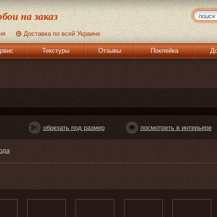
бои на заказ
ня
Доставка по всей Украине
рвис
Текстуры
Отзывы
Поклейка
До
обрезать под размер
посмотреть в интерьере
ода