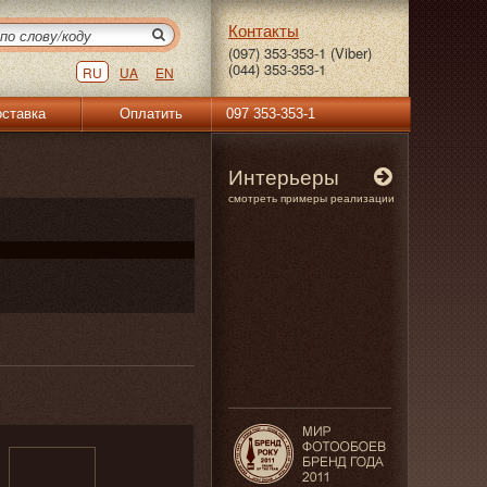
Контакты
(097) 353-353-1 (Viber)
(044) 353-353-1
RU
UA
EN
ставка
Оплатить
097 353-353-1
Интерьеры
смотреть примеры реализации