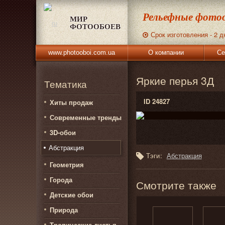
Рельефные фотоо
МИР
ФОТООБОЕВ
Срок изготовления - 2 д
www.photooboi.com.ua
О компании
Се
Яркие перья 3Д
Тематика
ID 24827
Хиты продаж
Современные тренды
3D-обои
Абстракция
Тэги:
Абстракция
Геометрия
Города
Смотрите также
Детские обои
Природа
Тропические листья