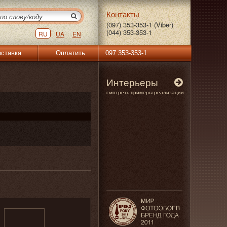
Контакты
(097) 353-353-1 (Viber)
(044) 353-353-1
RU
UA
EN
ставка
Оплатить
097 353-353-1
Интерьеры
смотреть примеры реализации