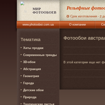
Рельефные фотоо
МИР
ФОТООБОЕВ
Срок изготовления - 2 д
www.photooboi.com.ua
О компании
Се
Фотообои австра
Тематика
Хиты продаж
Современные тренды
3D-обои
В этой категории еще нет ф
Абстракция
Геометрия
Города
Детские обои
Природа
Тропические листья