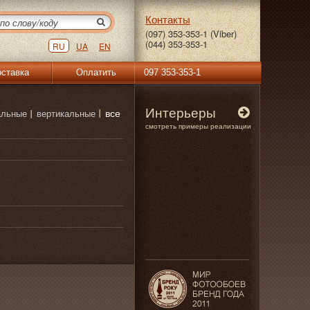
Контакты
(097) 353-353-1 (Viber)
(044) 353-353-1
RU
UA
EN
ставка
Оплатить
097 353-353-1
Интерьеры
все
альные
вертикальные
смотреть примеры реализации