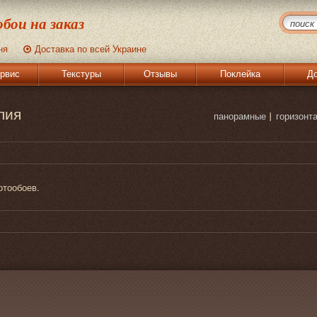
бои на заказ
ня
Доставка по всей Украине
рвис
Текстуры
Отзывы
Поклейка
До
лия
панорамные
горизонт
отообоев.