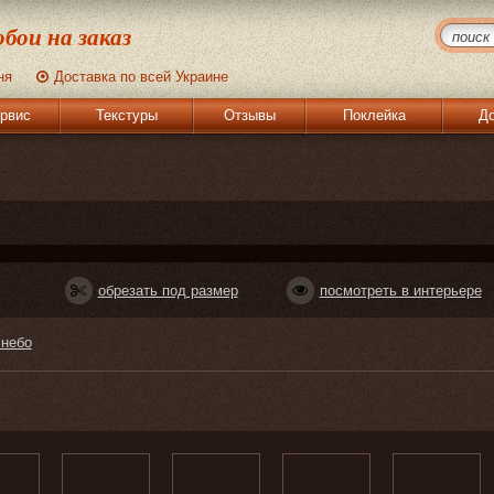
бои на заказ
ня
Доставка по всей Украине
рвис
Текстуры
Отзывы
Поклейка
До
обрезать под размер
посмотреть в интерьере
 небо