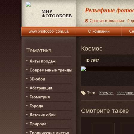
Рельефные фотоо
МИР
ФОТООБОЕВ
Срок изготовления - 2 д
www.photooboi.com.ua
О компании
Се
Космос
Тематика
ID 7947
Хиты продаж
Современные тренды
3D-обои
Абстракция
Тэги:
Космос
звездное
Геометрия
Города
Смотрите также
Детские обои
Природа
Тропические листья