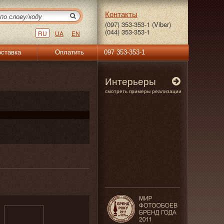
Контакты
(097) 353-353-1 (Viber)
(044) 353-353-1
RU
UA
EN
ставка
Оплатить
097 353-353-1
Интерьеры
смотреть примеры реализации