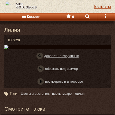
МИР
Контакты
ФОТООБОЕВ
Каталог
0
Лилия
ID 5828
добавить в избранные
обрезать под размер
посмотреть в интерьере
Тэги:
Цветы и растения
цветы макро
лилии
Смотрите также