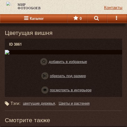
МИР
Контакты
ФОТООБОЕВ
Каталог
0
Цветущая вишня
ID 3861
добавить в избранные
обрезать под размер
посмотреть в интерьере
Тэги:
цветущие деревья
Цветы и растения
Смотрите также