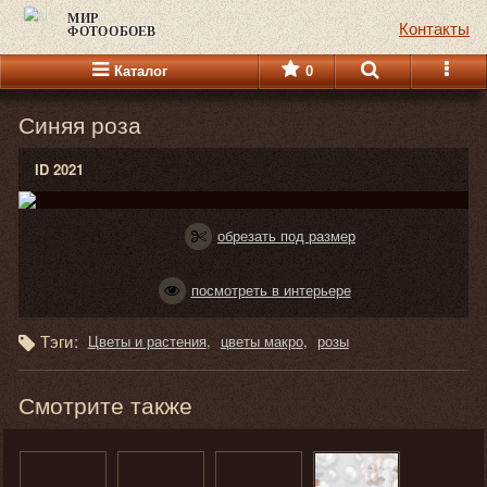
МИР
Контакты
ФОТООБОЕВ
Каталог
0
Синяя роза
ID 2021
обрезать под размер
посмотреть в интерьере
Тэги:
Цветы и растения
цветы макро
розы
Смотрите также