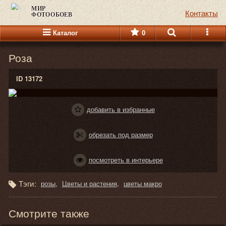
МИР
Контакты
ФОТООБОЕВ
Каталог
0
Роза
ID 13172
добавить в избранные
обрезать под размер
посмотреть в интерьере
Тэги:
розы
Цветы и растения
цветы макро
Смотрите также