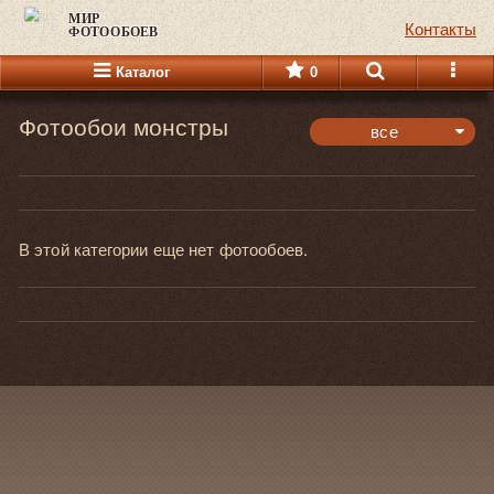
МИР
Контакты
ФОТООБОЕВ
Каталог
0
Фотообои монстры
все
панорамные
горизонтальные
вертикальные
В этой категории еще нет фотообоев.
все