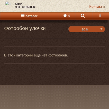
МИР
Контакты
ФОТООБОЕВ
Каталог
0
Фотообои улочки
все
панорамные
горизонтальные
вертикальные
В этой категории еще нет фотообоев.
все