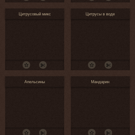
Цитрусовый микс
Цитрусы в воде
Апельсины
Мандарин