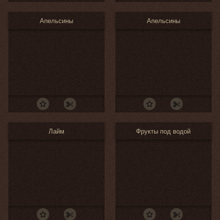
Апельсины
Апельсины
Лайм
Фрукты под водой