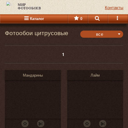
МИР
Контакты
ФОТООБОЕВ
Каталог
0
Фотообои цитрусовые
все
панорамные
1
горизонтальные
вертикальные
все
Мандарины
Лайм