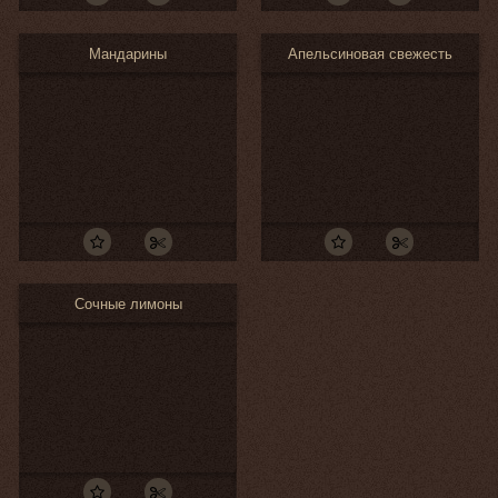
Мандарины
Апельсиновая свежесть
Сочные лимоны