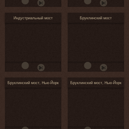
Индустриальный мост
Бруклинский мост
Бруклинский мост, Нью-Йорк
Бруклинский мост, Нью-Йорк