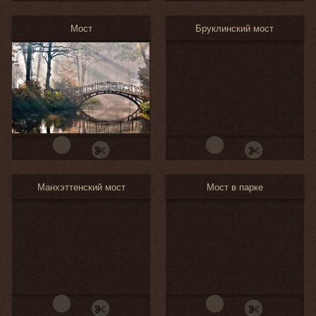
Мост
Бруклинский мост
Манхэттенский мост
Мост в парке