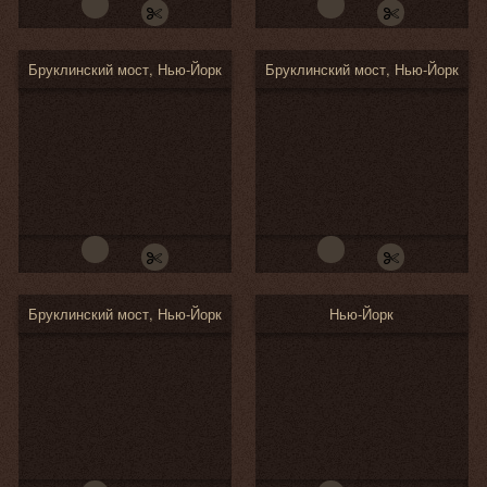
Бруклинский мост, Нью-Йорк
Бруклинский мост, Нью-Йорк
Бруклинский мост, Нью-Йорк
Нью-Йорк