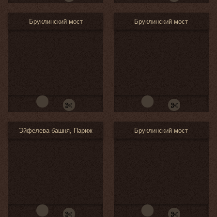
Бруклинский мост
Бруклинский мост
Эйфелева башня, Париж
Бруклинский мост