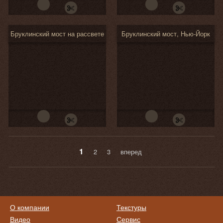
Бруклинский мост на рассвете
Бруклинский мост, Нью-Йорк
1
2
3
вперед
О компании
Текстуры
Видео
Сервис