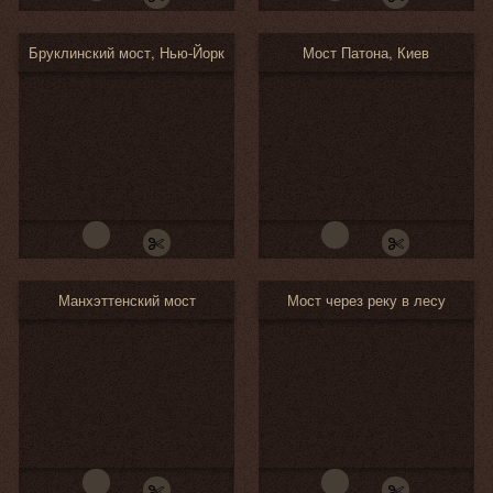
Бруклинский мост, Нью-Йорк
Мост Патона, Киев
Манхэттенский мост
Мост через реку в лесу