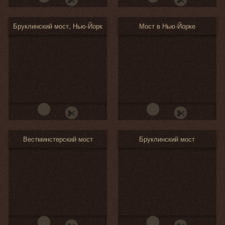
Бруклинский мост, Нью-Йорк
Мост в Нью-Йорке
Вестминстерский мост
Бруклинский мост