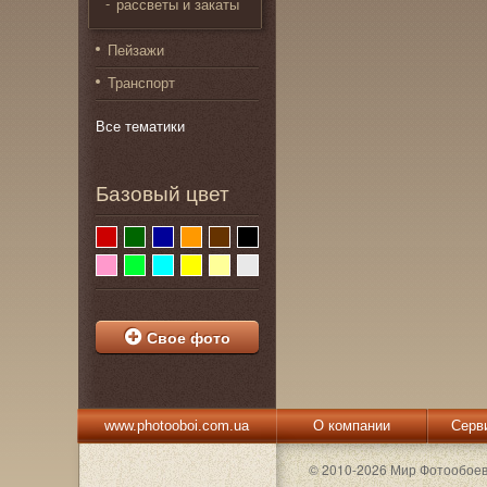
рассветы и закаты
Пейзажи
Транспорт
Все тематики
Базовый цвет
Свое фото
www.photooboi.com.ua
О компании
Серв
© 2010-2026 Мир Фотообое