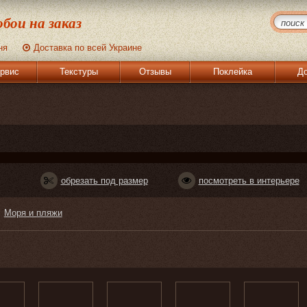
бои на заказ
ня
Доставка по всей Украине
рвис
Текстуры
Отзывы
Поклейка
До
обрезать под размер
посмотреть в интерьере
Моря и пляжи