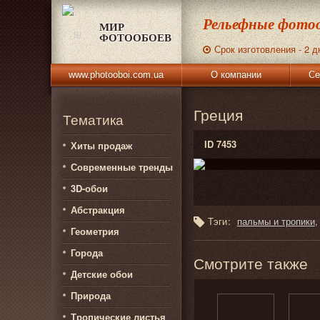
Рельефные фотоо
МИР
ФОТООБОЕВ
Срок изготовления - 2 д
www.photooboi.com.ua
О компании
Се
Греция
Тематика
ID 7453
Хиты продаж
Современные тренды
3D-обои
Абстракция
Тэги:
пальмы и тропики
Геометрия
Города
Смотрите также
Детские обои
Природа
Тропические листья