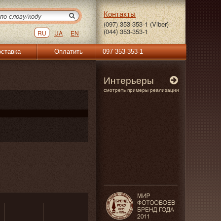
Контакты
(097) 353-353-1 (Viber)
(044) 353-353-1
RU
UA
EN
ставка
Оплатить
097 353-353-1
Интерьеры
смотреть примеры реализации