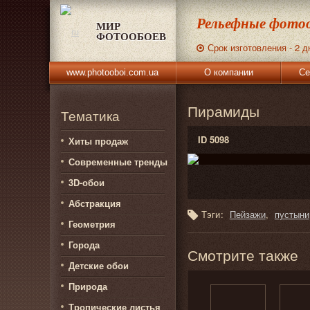
Рельефные фотоо
МИР
ФОТООБОЕВ
Срок изготовления - 2 д
www.photooboi.com.ua
О компании
Се
Пирамиды
Тематика
ID 5098
Хиты продаж
Современные тренды
3D-обои
Абстракция
Тэги:
Пейзажи
пустыни
Геометрия
Города
Смотрите также
Детские обои
Природа
Тропические листья