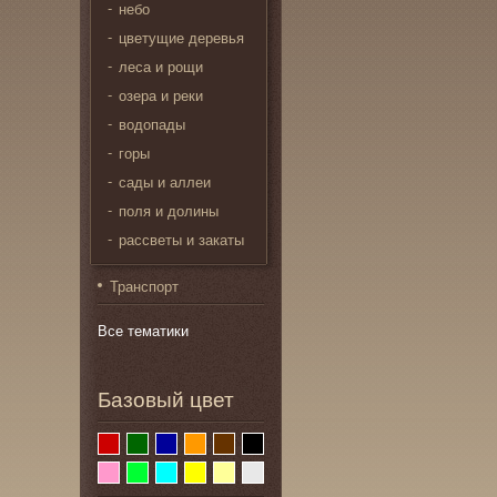
небо
цветущие деревья
леса и рощи
озера и реки
водопады
горы
сады и аллеи
поля и долины
рассветы и закаты
Транспорт
Все тематики
Базовый цвет