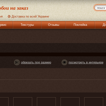
бои на заказ
ня
Доставка по всей Украине
рвис
Текстуры
Отзывы
Поклейка
До
обрезать под размер
посмотреть в интерьере